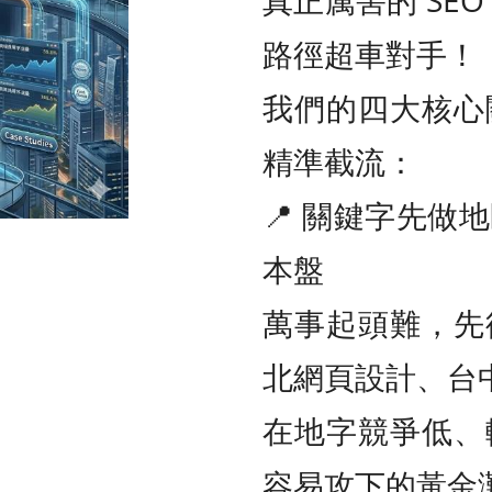
路徑超車對手！
我們的四大核心
精準截流：
📍 關鍵字先做
本盤
萬事起頭難，先
北網頁設計、台
在地字競爭低、
容易攻下的黃金