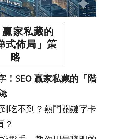
O 贏家私藏的
梯式佈局」策
略
！SEO 贏家私藏的「階

看得到吃不到？熱門關鍵字卡
頁？
O 操盤手，教你用最聰明的