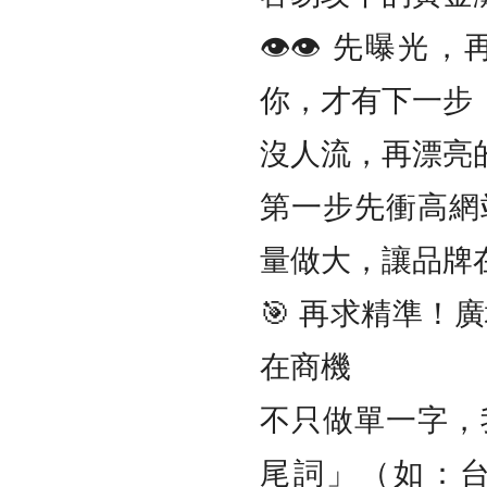
👁️‍👁️‍ 
你，才有下一步
沒人流，再漂亮
第一步先衝高網
量做大，讓品牌
🎯 再求精準！
在商機
不只做單一字，
尾詞」（如：