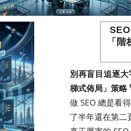
SE
「階
別再盲目追逐大字
梯式佈局」策略 
做 SEO 總是
了半年還在第二
真正厲害的 SE