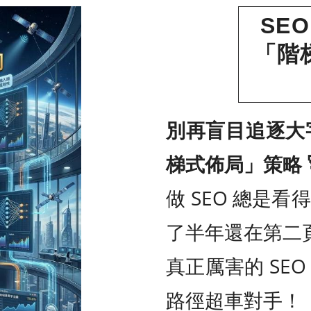
SE
「階
別再盲目追逐大字
梯式佈局」策略 
做 SEO 總是
了半年還在第二
真正厲害的 SE
路徑超車對手！