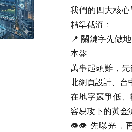
我們的四大核心
精準截流：
📍 關鍵字先做
本盤
萬事起頭難，先
北網頁設計、台
在地字競爭低、
容易攻下的黃金
👁️‍👁️‍ 