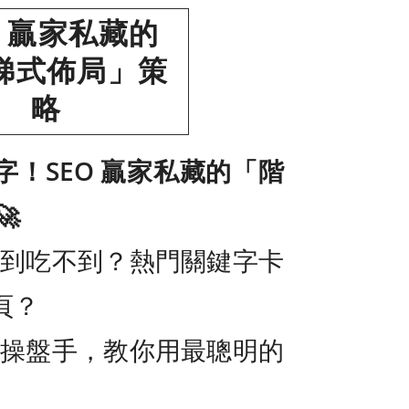
O 贏家私藏的
梯式佈局」策
略
！SEO 贏家私藏的「階

看得到吃不到？熱門關鍵字卡
頁？
O 操盤手，教你用最聰明的