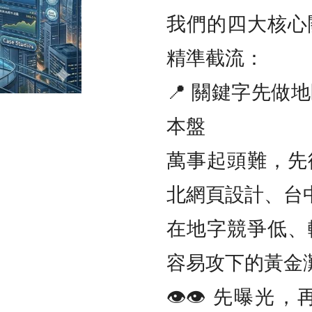
我們的四大核心
精準截流：
📍 關鍵字先做
本盤
萬事起頭難，先
北網頁設計、台
在地字競爭低、
容易攻下的黃金
👁️‍👁️‍ 