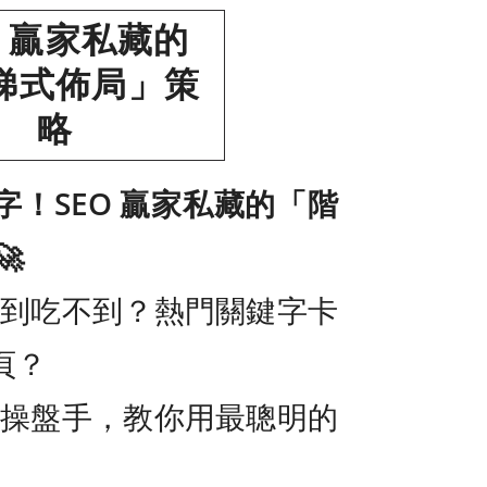
O 贏家私藏的
梯式佈局」策
略
！SEO 贏家私藏的「階

看得到吃不到？熱門關鍵字卡
頁？
O 操盤手，教你用最聰明的