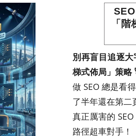
SE
「階
別再盲目追逐大字
梯式佈局」策略 
做 SEO 總是
了半年還在第二
真正厲害的 SE
路徑超車對手！