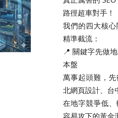
路徑超車對手！
我們的四大核心
精準截流：
📍 關鍵字先做
本盤
萬事起頭難，先
北網頁設計、台
在地字競爭低、
容易攻下的黃金