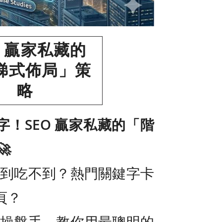
O 贏家私藏的
梯式佈局」策
略
！SEO 贏家私藏的「階

看得到吃不到？熱門關鍵字卡
頁？
O 操盤手，教你用最聰明的