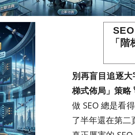
SE
「階
別再盲目追逐大字
梯式佈局」策略 
做 SEO 總是
了半年還在第二
真正厲害的 SE