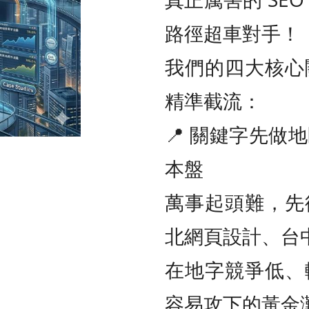
路徑超車對手！
我們的四大核心
精準截流：
📍 關鍵字先做
本盤
萬事起頭難，先
北網頁設計、台
在地字競爭低、
容易攻下的黃金