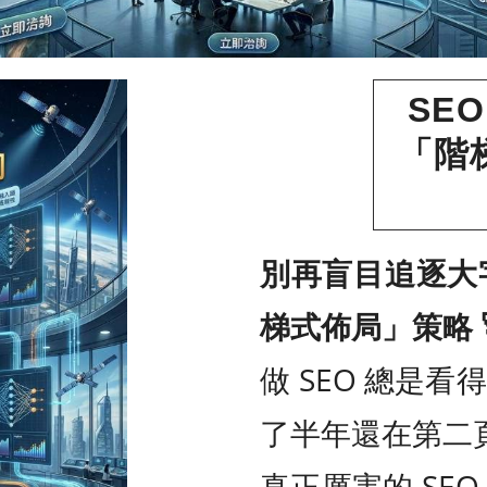
SE
「階
別再盲目追逐大字
梯式佈局」策略 
做 SEO 總是
了半年還在第二
真正厲害的 SE