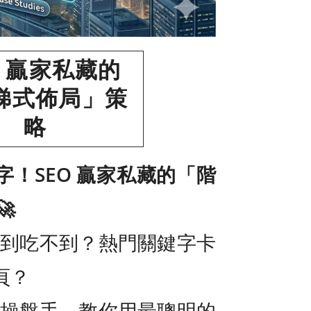
O 贏家私藏的
梯式佈局」策
略
！SEO 贏家私藏的「階

看得到吃不到？熱門關鍵字卡
頁？
O 操盤手，教你用最聰明的