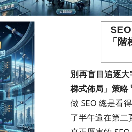
SE
「階
別再盲目追逐大字
梯式佈局」策略 
做 SEO 總是
了半年還在第二
真正厲害的 SE