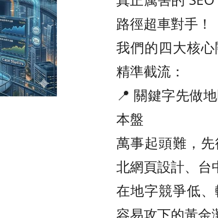
路徑超車對手！
我們的四大核心
精準截流：
📍 關鍵字先做
本盤
萬事起頭難，先
北網頁設計、台
在地字競爭低、
容易攻下的黃金