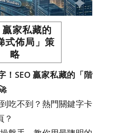
O 贏家私藏的
梯式佈局」策
略
！SEO 贏家私藏的「階

看得到吃不到？熱門關鍵字卡
頁？
O 操盤手，教你用最聰明的