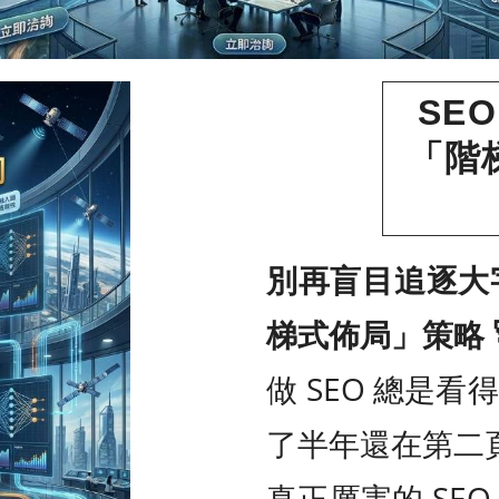
SE
「階
別再盲目追逐大字
梯式佈局」策略 
做 SEO 總是
了半年還在第二
真正厲害的 SE