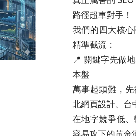
路徑超車對手！
我們的四大核心
精準截流：
📍 關鍵字先做
本盤
萬事起頭難，先
北網頁設計、台
在地字競爭低、
容易攻下的黃金