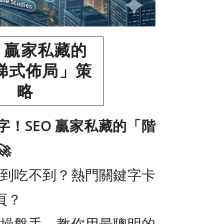
O 贏家私藏的
梯式佈局」策
略
！SEO 贏家私藏的「階

看得到吃不到？熱門關鍵字卡
頁？
O 操盤手，教你用最聰明的