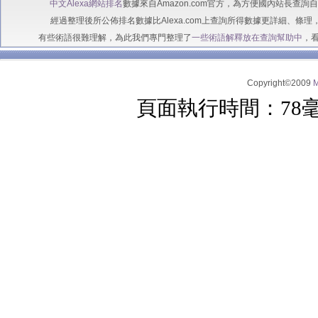
中文Alexa網站排名
數據來自Amazon.com官方，為方便國內站長查
經過整理後所公佈排名數據比Alexa.com上查詢所得數據更詳細、條理
有些術語很難理解，為此我們專門整理了
一些術語解釋放在查詢幫助中
，
Copyright©2009
頁面執行時間：78