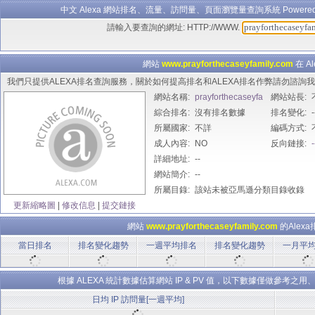
中文 Alexa 網站排名、流量、訪問量、頁面瀏覽量查詢系統 Powered B
請輸入要查詢的網址: HTTP://WWW.
網站
www.prayforthecaseyfamily.com
在 A
我們只提供ALEXA排名查詢服務，關於如何提高排名和ALEXA排名作弊請勿諮
網站名稱:
prayforthecaseyfa
網站站長:
綜合排名:
mily.com
沒有排名數據
排名變化:
-
所屬國家:
不詳
編碼方式:
成人內容:
NO
反向鏈接:
-
詳細地址:
--
網站簡介:
--
所屬目錄:
該站未被亞馬遜分類目錄收錄
更新縮略圖
|
修改信息
|
提交鏈接
網站
www.prayforthecaseyfamily.com
的Alex
當日排名
排名變化趨勢
一週平均排名
排名變化趨勢
一月平
根據 ALEXA 統計數據估算網站 IP & PV 值，以下數據僅做參
日均 IP 訪問量[一週平均]