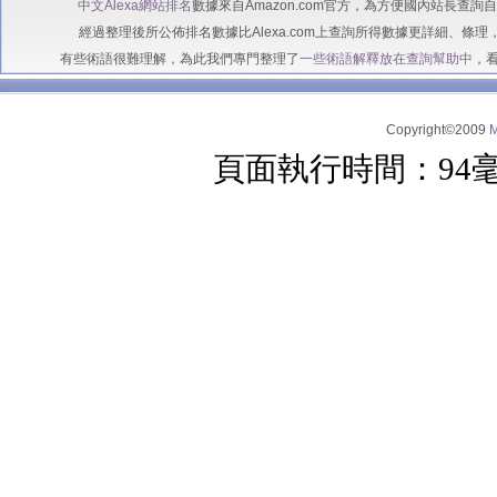
中文Alexa網站排名
數據來自Amazon.com官方，為方便國內站長查
經過整理後所公佈排名數據比Alexa.com上查詢所得數據更詳細、條理
有些術語很難理解，為此我們專門整理了
一些術語解釋放在查詢幫助中
，
Copyright©2009
頁面執行時間：94