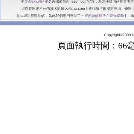
中文Alexa網站排名
數據來自Amazon.com官方，為方便國內站長查
經過整理後所公佈排名數據比Alexa.com上查詢所得數據更詳細、條理
有些術語很難理解，為此我們專門整理了
一些術語解釋放在查詢幫助中
，
Copyright©2009
頁面執行時間：66