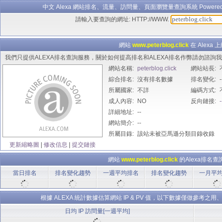
中文 Alexa 網站排名、流量、訪問量、頁面瀏覽量查詢系統 Powered B
請輸入要查詢的網址: HTTP://WWW.
網站
www.peterblog.click
在 Alexa
我們只提供ALEXA排名查詢服務，關於如何提高排名和ALEXA排名作弊請勿諮
網站名稱:
peterblog.click
網站站長:
綜合排名:
沒有排名數據
排名變化:
-
所屬國家:
不詳
編碼方式:
成人內容:
NO
反向鏈接:
-
詳細地址:
--
網站簡介:
--
所屬目錄:
該站未被亞馬遜分類目錄收錄
更新縮略圖
|
修改信息
|
提交鏈接
網站
www.peterblog.click
的Alexa排名
當日排名
排名變化趨勢
一週平均排名
排名變化趨勢
一月平
根據 ALEXA 統計數據估算網站 IP & PV 值，以下數據僅做參
日均 IP 訪問量[一週平均]