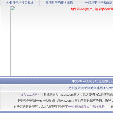
六個月平均排名曲線
三個月平均排名曲線
一個月平均排名曲線
中文Alexa查詢系統使用說明
特別提示:本站隨時隨地關注Alex
中文Alexa網站排名
數據來自Amazon.com官方，為方便國內站長查
經過整理後所公佈排名數據比Alexa.com上查詢所得數據更詳細、條理
有些術語很難理解，為此我們專門整理了
一些術語解釋放在查詢幫助中
，