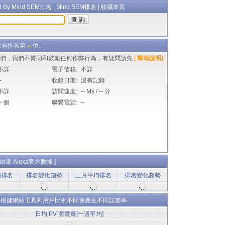
y Mind SEM排名
|
Mind SEM排名
|
收藏本頁
上綜合排名第
--
位。
詢我們，我們不贊同和鼓勵任何作弊行為，有疑問請先
[
幫助說明]
不詳
電子信箱:
不詳
-
收錄日期:
沒有記錄
不詳
訪問速度:
-- Ms / -- 分
-
個
聯繫電話:
--
詢結果
Alexa官方數據
]
均排名
排名變化趨勢
三月平均排名
排名變化趨勢
考之用、根據網站工具列用戶比例不同會產生不同誤差率
日均 PV 瀏覽量[一週平均]