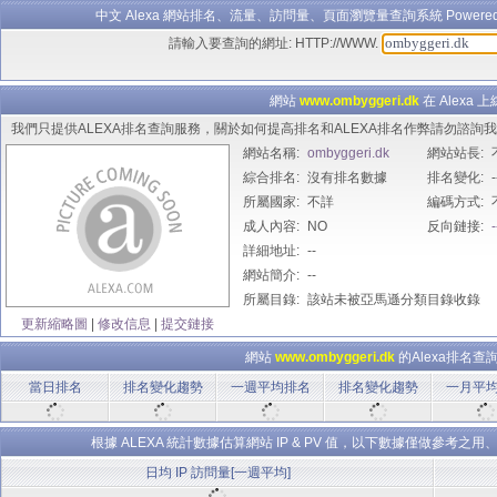
中文 Alexa 網站排名、流量、訪問量、頁面瀏覽量查詢系統 Powered B
請輸入要查詢的網址: HTTP://WWW.
網站
www.ombyggeri.dk
在 Alexa
我們只提供ALEXA排名查詢服務，關於如何提高排名和ALEXA排名作弊請勿諮
網站名稱:
ombyggeri.dk
網站站長:
綜合排名:
沒有排名數據
排名變化:
-
所屬國家:
不詳
編碼方式:
成人內容:
NO
反向鏈接:
-
詳細地址:
--
網站簡介:
--
所屬目錄:
該站未被亞馬遜分類目錄收錄
更新縮略圖
|
修改信息
|
提交鏈接
網站
www.ombyggeri.dk
的Alexa排名查
當日排名
排名變化趨勢
一週平均排名
排名變化趨勢
一月平
根據 ALEXA 統計數據估算網站 IP & PV 值，以下數據僅做參
日均 IP 訪問量[一週平均]