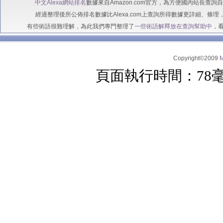
中文Alexa網站排名
數據來自Amazon.com官方，為方便國內站長查
經過整理後所公佈排名數據比Alexa.com上查詢所得數據更詳細、條理
有些術語很難理解，為此我們專門整理了
一些術語解釋放在查詢幫助中
，
Copyright©2009
頁面執行時間：78