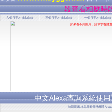
段查看相應時段
六個月平均排名曲線
三個月平均排名曲線
一個月平均排名曲線
中文Alexa查詢系統使
特別提示:本站隨時隨地關注Alex