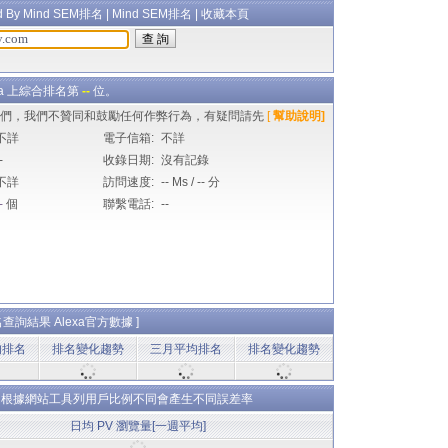
y Mind SEM排名
|
Mind SEM排名
|
收藏本頁
exa 上綜合排名第
--
位。
詢我們，我們不贊同和鼓勵任何作弊行為，有疑問請先
[
幫助說明]
不詳
電子信箱:
不詳
-
收錄日期:
沒有記錄
不詳
訪問速度:
-- Ms / -- 分
-
個
聯繫電話:
--
排名查詢結果
Alexa官方數據
]
均排名
排名變化趨勢
三月平均排名
排名變化趨勢
考之用、根據網站工具列用戶比例不同會產生不同誤差率
日均 PV 瀏覽量[一週平均]