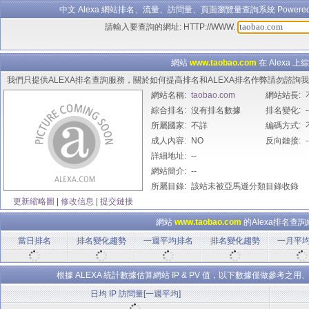
中文 Alexa 網站排名、流量、訪問量、頁面瀏覽量查詢系統 Powered B
請輸入要查詢的網址: HTTP://WWW.
網站
www.taobao.com
在 Alexa 
我們只提供ALEXA排名查詢服務，關於如何提高排名和ALEXA排名作弊請勿諮
網站名稱:
taobao.com
網站站長:
綜合排名:
沒有排名數據
排名變化:
-
所屬國家:
不詳
編碼方式:
成人內容:
NO
反向鏈接:
-
詳細地址:
--
網站簡介:
--
所屬目錄:
該站未被亞馬遜分類目錄收錄
更新縮略圖
|
修改信息
|
提交鏈接
網站
www.taobao.com
的Alexa排名查
當日排名
排名變化趨勢
一週平均排名
排名變化趨勢
一月平
根據 ALEXA 統計數據估算網站 IP & PV 值，以下數據僅做參
日均 IP 訪問量[一週平均]