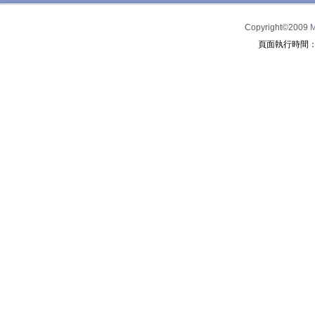
Copyright©2009
頁面執行時間：