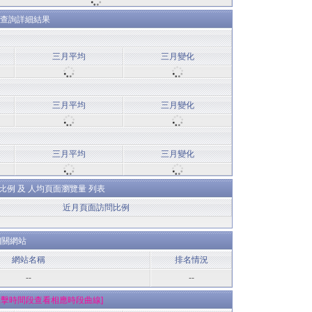
排名查詢詳細結果
三月平均
三月變化
三月平均
三月變化
三月平均
三月變化
比例 及 人均頁面瀏覽量 列表
近月頁面訪問比例
相關網站
網站名稱
排名情況
--
--
點擊時間段查看相應時段曲線]