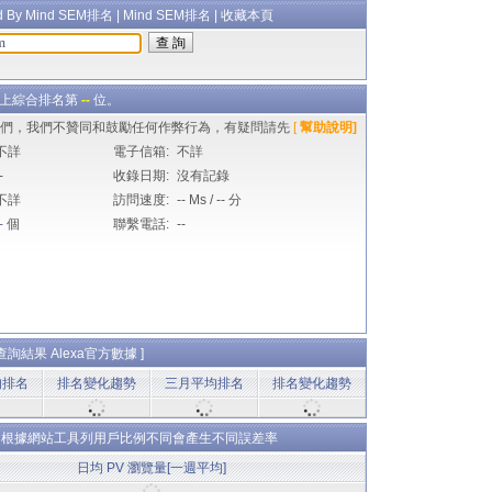
y Mind SEM排名
|
Mind SEM排名
|
收藏本頁
xa 上綜合排名第
--
位。
詢我們，我們不贊同和鼓勵任何作弊行為，有疑問請先
[
幫助說明]
不詳
電子信箱:
不詳
-
收錄日期:
沒有記錄
不詳
訪問速度:
-- Ms / -- 分
-
個
聯繫電話:
--
名查詢結果
Alexa官方數據
]
均排名
排名變化趨勢
三月平均排名
排名變化趨勢
考之用、根據網站工具列用戶比例不同會產生不同誤差率
日均 PV 瀏覽量[一週平均]