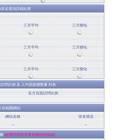
xa排名查詢詳細結果
三月平均
三月變化
三月平均
三月變化
三月平均
三月變化
訪問比例 及 人均頁面瀏覽量 列表
近月頁面訪問比例
m
的相關網站
網站名稱
排名情況
--
--
勢圖
[點擊時間段查看相應時段曲線]