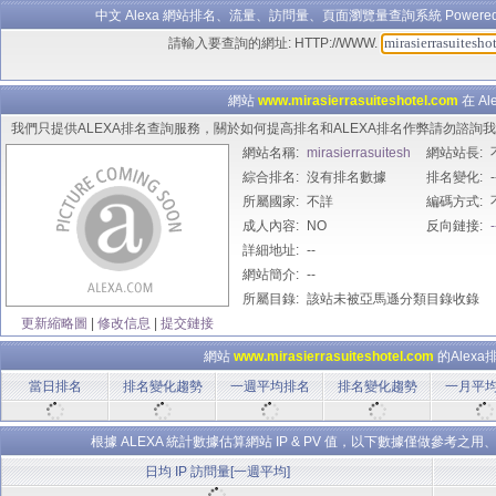
中文 Alexa 網站排名、流量、訪問量、頁面瀏覽量查詢系統 Powered B
請輸入要查詢的網址: HTTP://WWW.
網站
www.mirasierrasuiteshotel.com
在 A
我們只提供ALEXA排名查詢服務，關於如何提高排名和ALEXA排名作弊請勿諮
網站名稱:
mirasierrasuitesh
網站站長:
綜合排名:
otel.com
沒有排名數據
排名變化:
-
所屬國家:
不詳
編碼方式:
成人內容:
NO
反向鏈接:
-
詳細地址:
--
網站簡介:
--
所屬目錄:
該站未被亞馬遜分類目錄收錄
更新縮略圖
|
修改信息
|
提交鏈接
網站
www.mirasierrasuiteshotel.com
的Alex
當日排名
排名變化趨勢
一週平均排名
排名變化趨勢
一月平
根據 ALEXA 統計數據估算網站 IP & PV 值，以下數據僅做參
日均 IP 訪問量[一週平均]