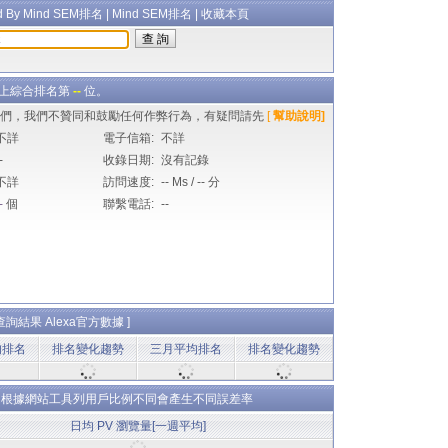
y Mind SEM排名
|
Mind SEM排名
|
收藏本頁
a 上綜合排名第
--
位。
詢我們，我們不贊同和鼓勵任何作弊行為，有疑問請先
[
幫助說明]
不詳
電子信箱:
不詳
-
收錄日期:
沒有記錄
不詳
訪問速度:
-- Ms / -- 分
-
個
聯繫電話:
--
名查詢結果
Alexa官方數據
]
均排名
排名變化趨勢
三月平均排名
排名變化趨勢
考之用、根據網站工具列用戶比例不同會產生不同誤差率
日均 PV 瀏覽量[一週平均]