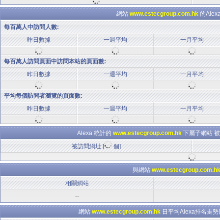
網站
www.estecgroup.com.hk
的Ale
每百萬人中訪問人數:
昨日數據
一週平均
一月平均
每百萬人訪問頁面中訪問本站的頁面數:
昨日數據
一週平均
一月平均
平均每個訪問者瀏覽的頁面數:
昨日數據
一週平均
一月平均
Alexa 統計的
www.estecgroup.com.hk
下屬子網站 被
被訪問網址 [
個]
與網站
www.estecgroup.com.h
相關網站
--
網站
www.estecgroup.com.hk
日平均Alexa排名走