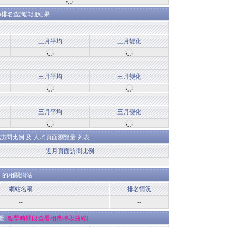
xa排名查詢詳細結果
三月平均
三月變化
三月平均
三月變化
三月平均
三月變化
訪問比例 及 人均頁面瀏覽量 列表
近月頁面訪問比例
k
的相關網站
網站名稱
排名情況
--
--
勢圖
[點擊時間段查看相應時段曲線]