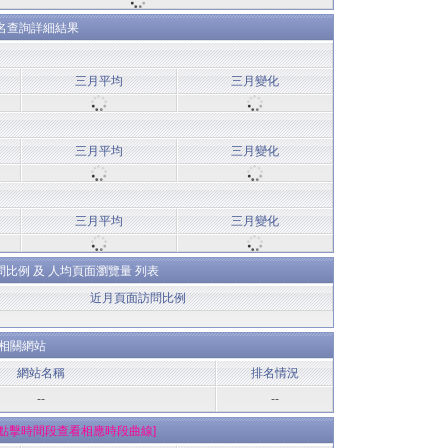
排名查詢詳細結果
三月平均
三月變化
三月平均
三月變化
三月平均
三月變化
比例 及 人均頁面瀏覽量 列表
近月頁面訪問比例
相關網站
網站名稱
排名情況
--
--
[點擊時間段查看相應時段曲線]