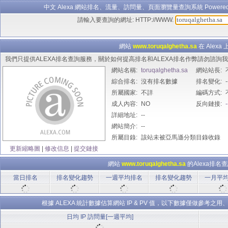
中文 Alexa 網站排名、流量、訪問量、頁面瀏覽量查詢系統 Powered B
請輸入要查詢的網址: HTTP://WWW.
網站
www.toruqalghetha.sa
在 Alex
我們只提供ALEXA排名查詢服務，關於如何提高排名和ALEXA排名作弊請勿諮
網站名稱:
toruqalghetha.sa
網站站長:
綜合排名:
沒有排名數據
排名變化:
-
所屬國家:
不詳
編碼方式:
成人內容:
NO
反向鏈接:
-
詳細地址:
--
網站簡介:
--
所屬目錄:
該站未被亞馬遜分類目錄收錄
更新縮略圖
|
修改信息
|
提交鏈接
網站
www.toruqalghetha.sa
的Alexa排名
當日排名
排名變化趨勢
一週平均排名
排名變化趨勢
一月平
根據 ALEXA 統計數據估算網站 IP & PV 值，以下數據僅做參
日均 IP 訪問量[一週平均]