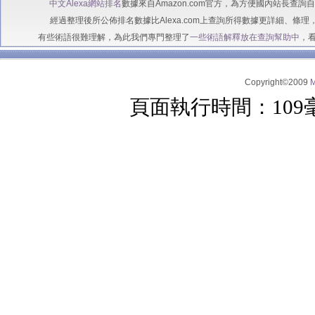
中文Alexa網站排名
數據來自Amazon.com官方，為方便國內站長查
經過整理後所公佈排名數據比Alexa.com上查詢所得數據更詳細、條理
有些術語很難理解，為此我們專門整理了
一些術語解釋放在查詢幫助中
，
Copyright©2009
頁面執行時間：109