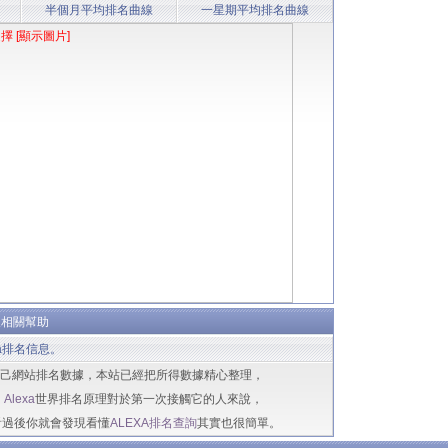
半個月平均排名曲線
一星期平均排名曲線
及相關幫助
a排名信息。
詢自己網站排名數據，本站已經把所得數據精心整理，
，
Alexa
世界排名原理對於第一次接觸它的人來說，
看過後你就會發現看懂
ALEXA排名查詢
其實也很簡單。