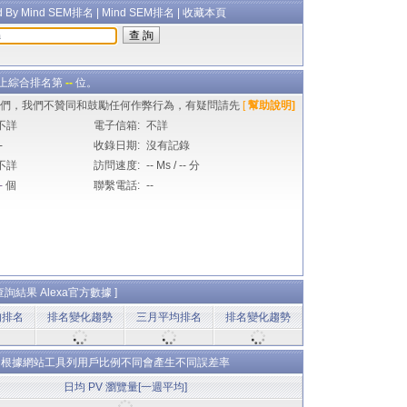
y Mind SEM排名
|
Mind SEM排名
|
收藏本頁
a 上綜合排名第
--
位。
詢我們，我們不贊同和鼓勵任何作弊行為，有疑問請先
[
幫助說明]
不詳
電子信箱:
不詳
-
收錄日期:
沒有記錄
不詳
訪問速度:
-- Ms / -- 分
-
個
聯繫電話:
--
名查詢結果
Alexa官方數據
]
均排名
排名變化趨勢
三月平均排名
排名變化趨勢
考之用、根據網站工具列用戶比例不同會產生不同誤差率
日均 PV 瀏覽量[一週平均]