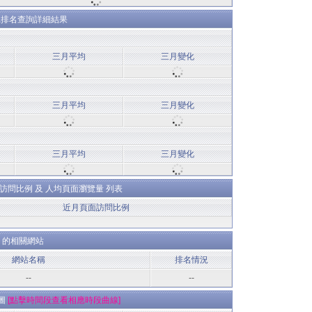
xa排名查詢詳細結果
三月平均
三月變化
三月平均
三月變化
三月平均
三月變化
訪問比例 及 人均頁面瀏覽量 列表
近月頁面訪問比例
的相關網站
網站名稱
排名情況
--
--
勢圖
[點擊時間段查看相應時段曲線]