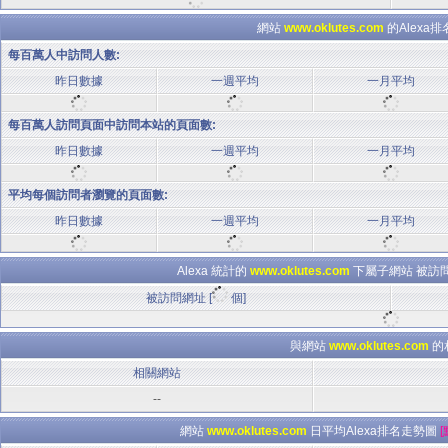
網站
www.oklutes.com
的Alexa
每百萬人中訪問人數:
昨日數據
一週平均
一月平均
每百萬人訪問頁面中訪問本站的頁面數:
昨日數據
一週平均
一月平均
平均每個訪問者瀏覽的頁面數:
昨日數據
一週平均
一月平均
Alexa 統計的
www.oklutes.com
下屬子網站 被訪問
被訪問網址 [
個]
與網站
www.oklutes.com
的
相關網站
--
網站
www.oklutes.com
日平均Alexa排名走勢圖