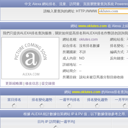
中文 Alexa 網站排名、流量、訪問量、頁面瀏覽量查詢系統 Powered B
請輸入要查詢的網址: HTTP://WWW.
網站
www.oklutes.com
在 Alexa 
我們只提供ALEXA排名查詢服務，關於如何提高排名和ALEXA排名作弊請勿諮
網站名稱:
oklutes.com
網站站長:
綜合排名:
沒有排名數據
排名變化:
-
所屬國家:
不詳
編碼方式:
成人內容:
NO
反向鏈接:
-
詳細地址:
--
網站簡介:
--
所屬目錄:
該站未被亞馬遜分類目錄收錄
更新縮略圖
|
修改信息
|
提交鏈接
網站
www.oklutes.com
的Alexa排名查
當日排名
排名變化趨勢
一週平均排名
排名變化趨勢
一月平
根據 ALEXA 統計數據估算網站 IP & PV 值，以下數據僅做參
日均 IP 訪問量[一週平均]