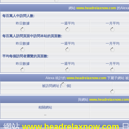
網站
www.headrelaxnow.com
的Ale
每百萬人中訪問人數:
昨日數據
一週平均
一月平均
每百萬人訪問頁面中訪問本站的頁面數:
昨日數據
一週平均
一月平均
平均每個訪問者瀏覽的頁面數:
昨日數據
一週平均
一月平均
Alexa 統計的
www.headrelaxnow.com
下屬子網站 被
被訪問網址 [
個]
與網站
www.headrelaxnow.com
相關網站
--
網站
www.headrelaxnow.com
日