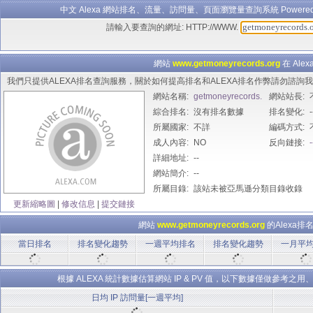
中文 Alexa 網站排名、流量、訪問量、頁面瀏覽量查詢系統 Powered B
請輸入要查詢的網址: HTTP://WWW.
網站
www.getmoneyrecords.org
在 Ale
我們只提供ALEXA排名查詢服務，關於如何提高排名和ALEXA排名作弊請勿諮
網站名稱:
getmoneyrecords.
網站站長:
綜合排名:
org
沒有排名數據
排名變化:
-
所屬國家:
不詳
編碼方式:
成人內容:
NO
反向鏈接:
-
詳細地址:
--
網站簡介:
--
所屬目錄:
該站未被亞馬遜分類目錄收錄
更新縮略圖
|
修改信息
|
提交鏈接
網站
www.getmoneyrecords.org
的Alexa
當日排名
排名變化趨勢
一週平均排名
排名變化趨勢
一月平
根據 ALEXA 統計數據估算網站 IP & PV 值，以下數據僅做參
日均 IP 訪問量[一週平均]