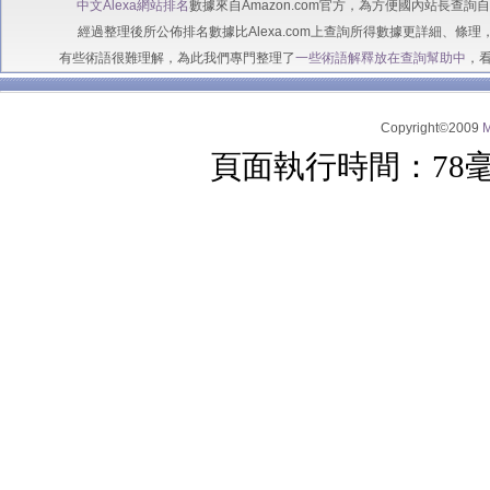
中文Alexa網站排名
數據來自Amazon.com官方，為方便國內站長查
經過整理後所公佈排名數據比Alexa.com上查詢所得數據更詳細、條理
有些術語很難理解，為此我們專門整理了
一些術語解釋放在查詢幫助中
，
Copyright©2009
頁面執行時間：78