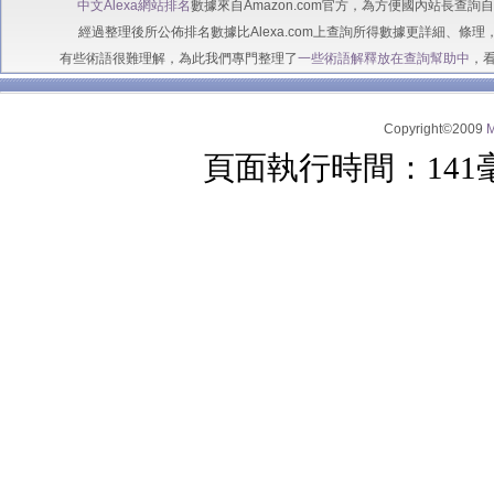
中文Alexa網站排名
數據來自Amazon.com官方，為方便國內站長查
經過整理後所公佈排名數據比Alexa.com上查詢所得數據更詳細、條理
有些術語很難理解，為此我們專門整理了
一些術語解釋放在查詢幫助中
，
Copyright©2009
頁面執行時間：141