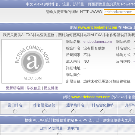
中文 Alexa 網站排名、流量、訪問量、頁面瀏覽量查詢系統 Powered B
請輸入要查詢的網址: HTTP://WWW.
網站
www.ericbodamer.com
在 Alex
我們只提供ALEXA排名查詢服務，關於如何提高排名和ALEXA排名作弊請勿諮
網站名稱:
ericbodamer.com
網站站長:
綜合排名:
沒有排名數據
排名變化:
-
所屬國家:
不詳
編碼方式:
成人內容:
NO
反向鏈接:
-
詳細地址:
--
網站簡介:
--
所屬目錄:
該站未被亞馬遜分類目錄收錄
更新縮略圖
|
修改信息
|
提交鏈接
網站
www.ericbodamer.com
的Alexa排名
當日排名
排名變化趨勢
一週平均排名
排名變化趨勢
一月平
根據 ALEXA 統計數據估算網站 IP & PV 值，以下數據僅做參
日均 IP 訪問量[一週平均]