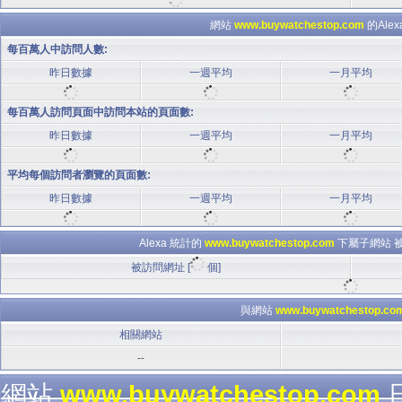
網站
www.buywatchestop.com
的Ale
每百萬人中訪問人數:
昨日數據
一週平均
一月平均
每百萬人訪問頁面中訪問本站的頁面數:
昨日數據
一週平均
一月平均
平均每個訪問者瀏覽的頁面數:
昨日數據
一週平均
一月平均
Alexa 統計的
www.buywatchestop.com
下屬子網站 被
被訪問網址 [
個]
與網站
www.buywatchestop.co
相關網站
--
網站
www.buywatchestop.com