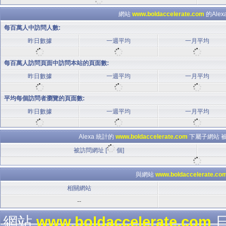
網站
www.boldaccelerate.com
的Ale
每百萬人中訪問人數:
昨日數據
一週平均
一月平均
每百萬人訪問頁面中訪問本站的頁面數:
昨日數據
一週平均
一月平均
平均每個訪問者瀏覽的頁面數:
昨日數據
一週平均
一月平均
Alexa 統計的
www.boldaccelerate.com
下屬子網站 被
被訪問網址 [
個]
與網站
www.boldaccelerate.co
相關網站
--
網站
www.boldaccelerate.com
日