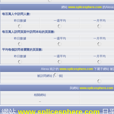
網站
www.splicesphere.com
的Ale
每百萬人中訪問人數:
昨日數據
一週平均
一月平均
每百萬人訪問頁面中訪問本站的頁面數:
昨日數據
一週平均
一月平均
平均每個訪問者瀏覽的頁面數:
昨日數據
一週平均
一月平均
Alexa 統計的
www.splicesphere.com
下屬子網站 被
被訪問網址 [
個]
與網站
www.splicesphere.com
相關網站
--
網站
www.splicesphere.com
日平