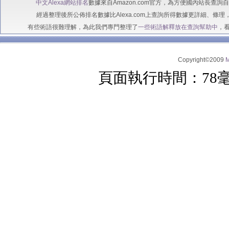
中文Alexa網站排名
數據來自Amazon.com官方，為方便國內站長查
經過整理後所公佈排名數據比Alexa.com上查詢所得數據更詳細、條理
有些術語很難理解，為此我們專門整理了
一些術語解釋放在查詢幫助中
，
Copyright©2009
頁面執行時間：78