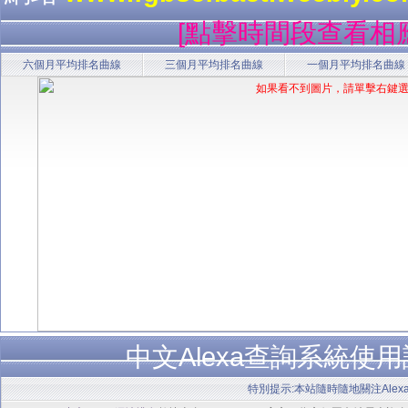
[點擊時間段查看相
六個月平均排名曲線
三個月平均排名曲線
一個月平均排名曲線
中文Alexa查詢系統使
特別提示:本站隨時隨地關注Alex