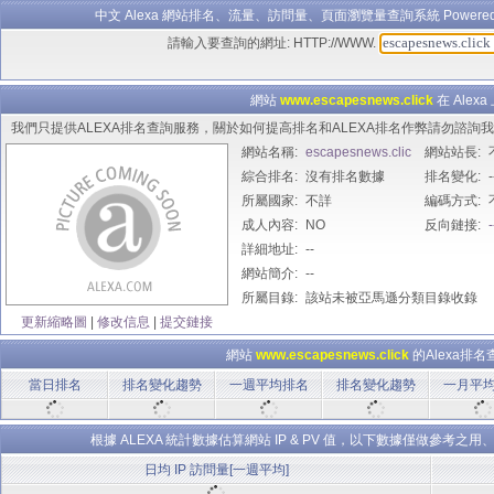
中文 Alexa 網站排名、流量、訪問量、頁面瀏覽量查詢系統 Powered B
請輸入要查詢的網址: HTTP://WWW.
網站
www.escapesnews.click
在 Alex
我們只提供ALEXA排名查詢服務，關於如何提高排名和ALEXA排名作弊請勿諮
網站名稱:
escapesnews.clic
網站站長:
綜合排名:
k
沒有排名數據
排名變化:
-
所屬國家:
不詳
編碼方式:
成人內容:
NO
反向鏈接:
-
詳細地址:
--
網站簡介:
--
所屬目錄:
該站未被亞馬遜分類目錄收錄
更新縮略圖
|
修改信息
|
提交鏈接
網站
www.escapesnews.click
的Alexa排
當日排名
排名變化趨勢
一週平均排名
排名變化趨勢
一月平
根據 ALEXA 統計數據估算網站 IP & PV 值，以下數據僅做參
日均 IP 訪問量[一週平均]