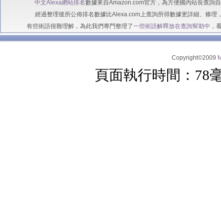
中文Alexa網站排名
數據來自Amazon.com官方，為方便國內站長查
經過整理後所公佈排名數據比Alexa.com上查詢所得數據更詳細、條理
有些術語很難理解，為此我們專門整理了
一些術語解釋放在查詢幫助中
，
Copyright©2009
頁面執行時間：78