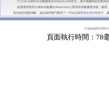
中文Alexa網站排名
數據來自Amazon.com官方，為方便國內站長查
經過整理後所公佈排名數據比Alexa.com上查詢所得數據更詳細、條理
有些術語很難理解，為此我們專門整理了
一些術語解釋放在查詢幫助中
，
Copyright©2009
頁面執行時間：78