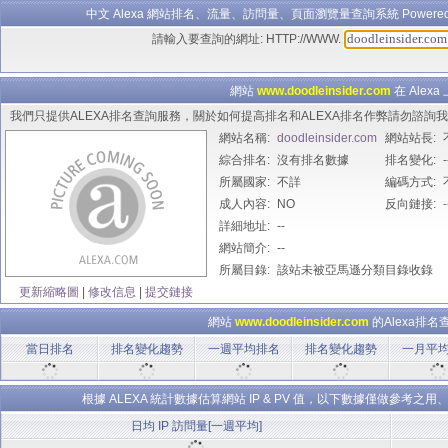
中文 Alexa 網站排名、流量、訪問量、頁面瀏覽量查詢系統 Powered B
請輸入要查詢的網址: HTTP://WWW.
網站
www.doodleinsider.com
在 Alex
我們只提供ALEXA排名查詢服務，關於如何提高排名和ALEXA排名作弊請勿諮
網站名稱:
doodleinsider.com
網站站長:
綜合排名:
沒有排名數據
排名變化:
-
所屬國家:
不詳
編碼方式:
成人內容:
NO
反向鏈接:
-
詳細地址:
--
網站簡介:
--
所屬目錄:
該站未被亞馬遜分類目錄收錄
更新縮略圖
|
修改信息
|
提交鏈接
網站
www.doodleinsider.com
的Alexa排
當日排名
排名變化趨勢
一週平均排名
排名變化趨勢
一月平
根據 ALEXA 統計數據估算網站 IP & PV 值，以下數據僅做參
日均 IP 訪問量[一週平均]