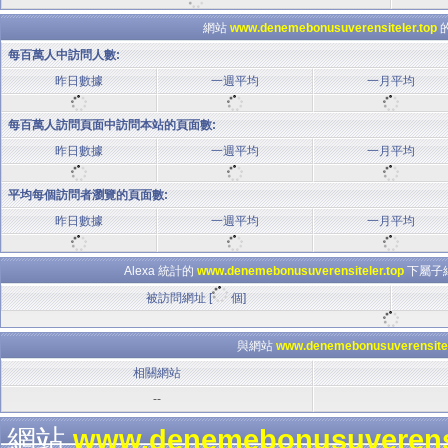
網站
www.denemebonusuverensiteler.top
的
每百萬人中訪問人數:
昨日數據
一週平均
一月平均
每百萬人訪問頁面中訪問本站的頁面數:
昨日數據
一週平均
一月平均
平均每個訪問者瀏覽的頁面數:
昨日數據
一週平均
一月平均
Alexa 統計的
www.denemebonusuverensiteler.top
下屬子網
被訪問網址 [
個]
與網站
www.denemebonusuverensitel
相關網站
--
網站
www.denemebonusuverensi