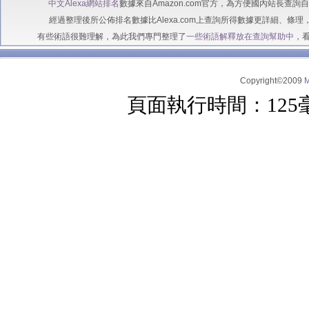
中文Alexa網站排名
數據來自Amazon.com官方，為方便國內站長查
經過整理後所公佈排名數據比Alexa.com上查詢所得數據更詳細、條理
有些術語很難理解，為此我們專門整理了
一些術語解釋放在查詢幫助中
，
Copyright©2009
頁面執行時間：125