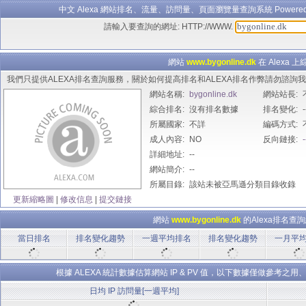
中文 Alexa 網站排名、流量、訪問量、頁面瀏覽量查詢系統 Powered B
請輸入要查詢的網址: HTTP://WWW.
網站
www.bygonline.dk
在 Alexa 
我們只提供ALEXA排名查詢服務，關於如何提高排名和ALEXA排名作弊請勿諮
網站名稱:
bygonline.dk
網站站長:
綜合排名:
沒有排名數據
排名變化:
-
所屬國家:
不詳
編碼方式:
成人內容:
NO
反向鏈接:
-
詳細地址:
--
網站簡介:
--
所屬目錄:
該站未被亞馬遜分類目錄收錄
更新縮略圖
|
修改信息
|
提交鏈接
網站
www.bygonline.dk
的Alexa排名查
當日排名
排名變化趨勢
一週平均排名
排名變化趨勢
一月平
根據 ALEXA 統計數據估算網站 IP & PV 值，以下數據僅做參
日均 IP 訪問量[一週平均]