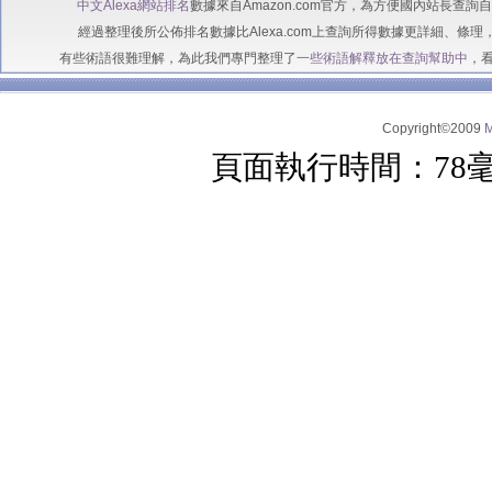
中文Alexa網站排名
數據來自Amazon.com官方，為方便國內站長查
經過整理後所公佈排名數據比Alexa.com上查詢所得數據更詳細、條理
有些術語很難理解，為此我們專門整理了
一些術語解釋放在查詢幫助中
，
Copyright©2009
頁面執行時間：78