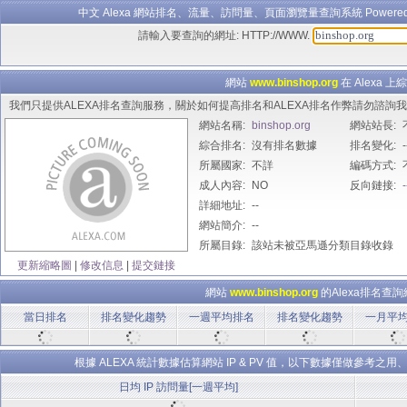
中文 Alexa 網站排名、流量、訪問量、頁面瀏覽量查詢系統 Powered B
請輸入要查詢的網址: HTTP://WWW.
網站
www.binshop.org
在 Alexa 
我們只提供ALEXA排名查詢服務，關於如何提高排名和ALEXA排名作弊請勿諮
網站名稱:
binshop.org
網站站長:
綜合排名:
沒有排名數據
排名變化:
-
所屬國家:
不詳
編碼方式:
成人內容:
NO
反向鏈接:
-
詳細地址:
--
網站簡介:
--
所屬目錄:
該站未被亞馬遜分類目錄收錄
更新縮略圖
|
修改信息
|
提交鏈接
網站
www.binshop.org
的Alexa排名查
當日排名
排名變化趨勢
一週平均排名
排名變化趨勢
一月平
根據 ALEXA 統計數據估算網站 IP & PV 值，以下數據僅做參
日均 IP 訪問量[一週平均]