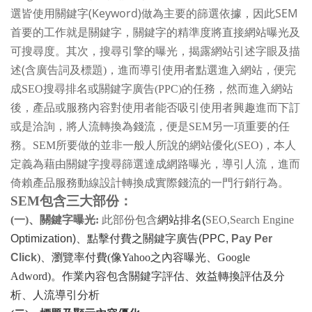
(Keyword)
SEM
選皆使用關鍵字
做為主要的篩選依據，因此
首要的工作就是關鍵字，關鍵字的精準度將直接網站曝光及
可搜尋度。其次，搜尋引擎的曝光，揭露網站引述字眼及描
(
述
含廣告詞及標題
)
，進而導引使用者點選進入網站，便完
成
SEO
搜尋排名或關鍵字廣告
(PPC)
的任務，然而進入網站
後，產品或服務內容對使用者能否吸引使用者興趣進而下訂
或是洽詢，將人流轉換為錢流，便是
SEM
另一項重要的任
務。
SEM
所要做的並非一般人所說的網站優化
(SEO)
，本人
定義為藉由關鍵字搜尋篩選達成網路曝光，導引人流，進而
倚賴產品服務動線設計轉換成實際錢流的一門行銷行為。
SEM
包含三大部份：
(
一
)
、關鍵字曝光
:
此部份包含
網站排名
(
SEO,Search Engine
Optimization)
、點擊付費之關鍵字廣告
(PPC,
Pay Per
Click
)
、瀏覽率付費
(
像
Yahoo
之內容曝光、
Google
Adword)
。作業內容包含關鍵字評估、效益轉換評估及分
析、人流導引分析